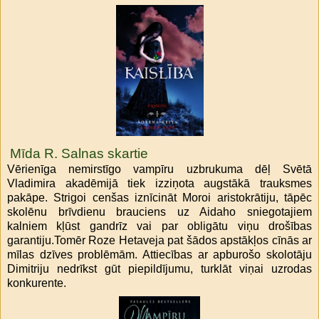
Mīda R. Salnas skartie
Vērienīga nemirstīgo vampīru uzbrukuma dēļ Svētā
Vladimira akadēmijā tiek izziņota augstākā trauksmes
pakāpe. Strigoi cenšas iznīcināt Moroi aristokrātiju, tāpēc
skolēnu brīvdienu brauciens uz Aidaho sniegotajiem
kalniem kļūst gandrīz vai par obligātu viņu drošības
garantiju.Tomēr Roze Hetaveja pat šādos apstākļos cīnās ar
mīlas dzīves problēmām. Attiecības ar apburošo skolotāju
Dimitriju nedrīkst gūt piepildījumu, turklāt viņai uzrodas
konkurente.