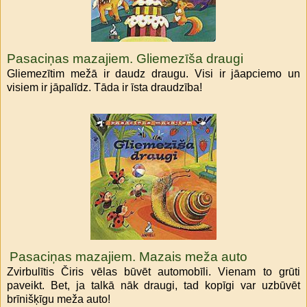
Pasaciņas mazajiem. Gliemezīša draugi
Gliemezītim mežā ir daudz draugu. Visi ir jāapciemo un
visiem ir jāpalīdz. Tāda ir īsta draudzība!
Pasaciņas mazajiem. Mazais meža auto
Zvirbulītis Čiris vēlas būvēt automobīli. Vienam to grūti
paveikt. Bet, ja talkā nāk draugi, tad kopīgi var uzbūvēt
brīnišķīgu meža auto!