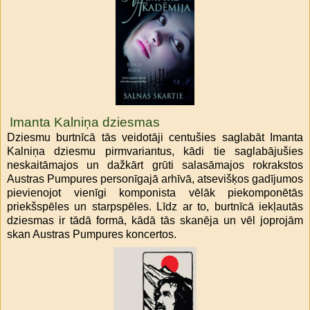
Imanta Kalniņa dziesmas
Dziesmu burtnīcā tās veidotāji centušies saglabāt Imanta
Kalniņa dziesmu pirmvariantus, kādi tie saglabājušies
neskaitāmajos un dažkārt grūti salasāmajos rokrakstos
Austras Pumpures personīgajā arhīvā, atsevišķos gadījumos
pievienojot vienīgi komponista vēlāk piekomponētās
priekšspēles un starpspēles. Līdz ar to, burtnīcā iekļautās
dziesmas ir tādā formā, kādā tās skanēja un vēl joprojām
skan Austras Pumpures koncertos.