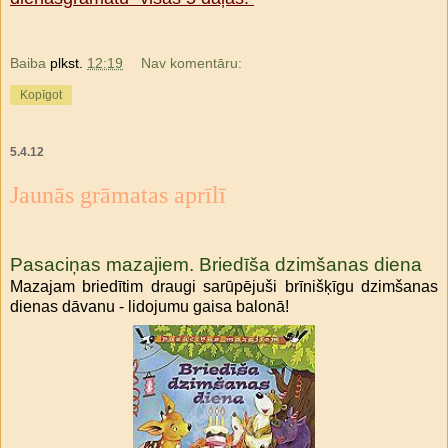
Baiba
plkst.
12:19
Nav komentāru:
Kopīgot
5.4.12
Jaunās grāmatas aprīlī
Pasaciņas mazajiem. Briedīša dzimšanas diena
Mazajam briedītim draugi sarūpējuši brīnišķīgu dzimšanas
dienas dāvanu - lidojumu gaisa balonā!