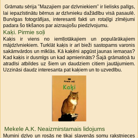
Grāmatu sērija "Mazajiem par dzīvniekiem" ir lielisks palīgs,
lai iepazīstinātu bērnus ar dzīvnieku dažādību visā pasaulē.
Burvīgas fotogrāfijas, interesanti fakti un rotaļīgi zīmējumi
padara šo tikšanos par aizraujošu piedzīvojumu.
Kaķi. Pirmie soļi
Kaķis ir viens no iemīļotākajiem un populārākajiem
mājdzīvniekiem. Turklāt kaķis ir arī bieži sastopams varonis
sakāmvārdos un mīklās. Kā kaķēni apgūst jaunas iemaņas?
Kad kaķis ir dusmīgs un kad apmierināts? Šajā grāmatiņā tu
atradīsi atbildes uz šiem un daudziem citiem jautājumiem.
Uzzināsi daudz interesanta pat kaķiem un to uzvedību.
Mekele A.K. Neaizmirstamais lidojums
Mumini dzīvo un rosās ne tikai slavenās somu rakstnieces