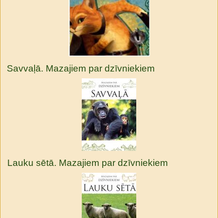
Savvaļā. Mazajiem par dzīvniekiem
Lauku sētā. Mazajiem par dzīvniekiem