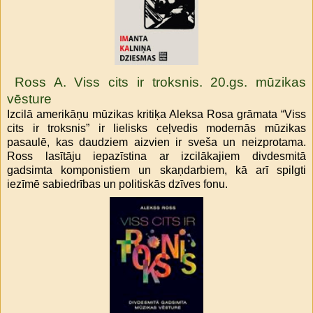
Ross A. Viss cits ir troksnis. 20.gs. mūzikas
vēsture
Izcilā amerikāņu mūzikas kritiķa Aleksa Rosa grāmata “Viss
cits ir troksnis” ir lielisks ceļvedis modernās mūzikas
pasaulē, kas daudziem aizvien ir sveša un neizprotama.
Ross lasītāju iepazīstina ar izcilākajiem divdesmitā
gadsimta komponistiem un skaņdarbiem, kā arī spilgti
iezīmē sabiedrības un politiskās dzīves fonu.