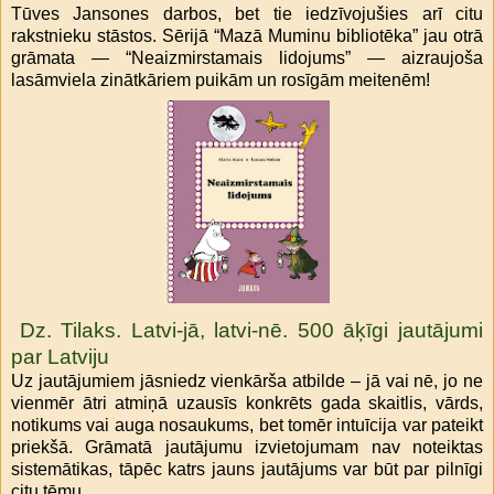
Tūves Jansones darbos, bet tie iedzīvojušies arī citu
rakstnieku stāstos. Sērijā “Mazā Muminu bibliotēka” jau otrā
grāmata — “Neaizmirstamais lidojums” — aizraujoša
lasāmviela zinātkāriem puikām un rosīgām meitenēm!
Dz. Tilaks. Latvi-jā, latvi-nē. 500 āķīgi jautājumi
par Latviju
Uz jautājumiem jāsniedz vienkārša atbilde – jā vai nē, jo ne
vienmēr ātri atmiņā uzausīs konkrēts gada skaitlis, vārds,
notikums vai auga nosaukums, bet tomēr intuīcija var pateikt
priekšā. Grāmatā jautājumu izvietojumam nav noteiktas
sistemātikas, tāpēc katrs jauns jautājums var būt par pilnīgi
citu tēmu.