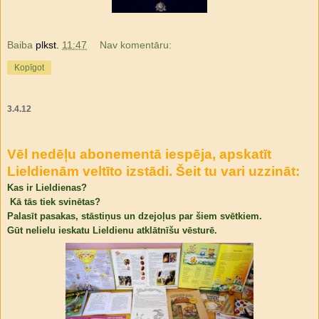
Baiba
plkst.
11:47
Nav komentāru:
Kopīgot
3.4.12
Vēl nedēļu abonementā iespēja, apskatīt
Lieldienām veltīto izstādi. Šeit tu vari uzzināt:
Kas ir Lieldienas?
Kā tās tiek svinētas?
Palasīt pasakas, stāstiņus un dzejoļus par šiem svētkiem.
Gūt nelielu ieskatu Lieldienu atklātnīšu vēsturē.