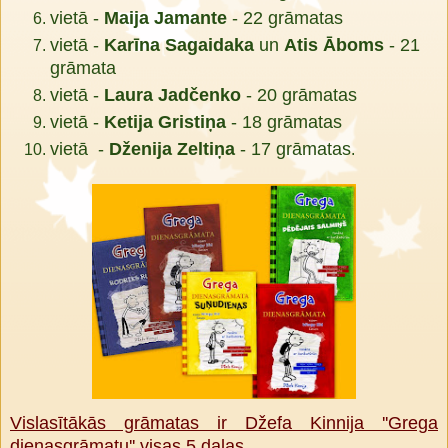
vietā -
Maija Jamante
- 22 grāmatas
vietā -
Karīna Sagaidaka
un
Atis Āboms
- 21
grāmata
vietā -
Laura Jadčenko
- 20 grāmatas
vietā -
Ketija Gristiņa
- 18 grāmatas
vietā -
Dženija Zeltiņa
- 17 grāmatas
.
Vislasītākās grāmatas ir Džefa Kinnija ''Grega
dienasgrāmatu'' visas 5 daļas.