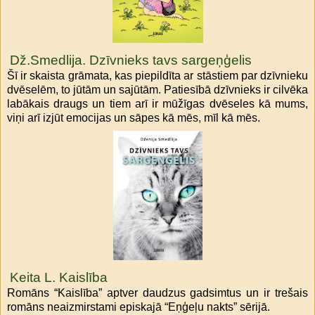
Dž.Smedlija. Dzīvnieks tavs sargeņģelis
Šī ir skaista grāmata, kas piepildīta ar stāstiem par dzīvnieku
dvēselēm, to jūtām un sajūtām. Patiesībā dzīvnieks ir cilvēka
labākais draugs un tiem arī ir mūžīgas dvēseles kā mums,
viņi arī izjūt emocijas un sāpes kā mēs, mīl kā mēs.
Keita L. Kaislība
Romāns “Kaislība” aptver daudzus gadsimtus un ir trešais
romāns neaizmirstami episkajā “Eņģeļu nakts” sērijā.