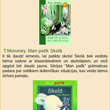
T.Moroney. Man patīk Skolā
Ir tik daudz iemeslu, lai patiktu skola! Skolā tiek veidota
bērna saikne ar klasesbiedriem un skolotājiem, un viņš
apgūst ļoti daudz jauna. Sērijas "Man patīk" grāmatiņas
padara par svētkiem ikdienišķas situācijas, kas veido bērna
dzīves pamatu.