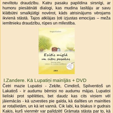
neviltotu draudzību. Katru pasaku papildina sirsnīgi, ar
humoru piesātināti dialogi, kas mudina lasītāju ar savu
klātbūtni smalkjūtīgi novērot, kāds atrisinājums vērojams
ikvienā stāstā. Tajos atklājas ļoti izjustas emocijas – meža
iemītnieku draudzību, rūpes un mīlestība.
I.Zandere. Kā Lupatiņi mainījās + DVD
Četri mazie Lupatiņi - Zeķīte, Cimdiņš, Spilventiņš un
Lakatiņš - ir audumu bērniņi no audumu mājas. Lupatiņi
lieliski prot spēlēties, bet daudz kas cits viņiem vēl
jāiemācās - kā uzvesties pie galda, kā dalīties un mainīties
ar rotaļlietām, un kā iet vannā. Cik labi, ka blakus ir gudrais
Kaķis, kurš vienmēr var palīdzēt! Grāmata stāsta par to, kā