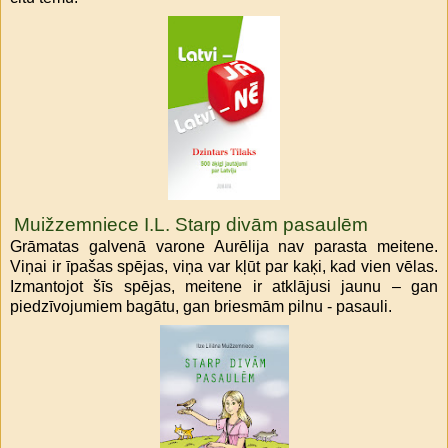
Muižzemniece I.L. Starp divām pasaulēm
Grāmatas galvenā varone Aurēlija nav parasta meitene.
Viņai ir īpašas spējas, viņa var kļūt par kaķi, kad vien vēlas.
Izmantojot šīs spējas, meitene ir atklājusi jaunu – gan
piedzīvojumiem bagātu, gan briesmām pilnu - pasauli.