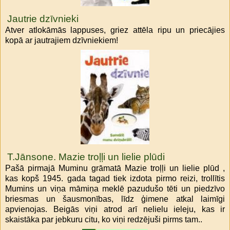
Jautrie dzīvnieki
Atver atlokāmās lappuses, griez attēla ripu un priecājies
kopā ar jautrajiem dzīvniekiem!
T.Jānsone. Mazie troļļi un lielie plūdi
Pašā pirmajā Muminu grāmatā Mazie troļļi un lielie plūd ,
kas kopš 1945. gada tagad tiek izdota pirmo reizi, trollītis
Mumins un viņa māmiņa meklē pazudušo tēti un piedzīvo
briesmas un šausmonības, līdz ģimene atkal laimīgi
apvienojas. Beigās viņi atrod arī nelielu ieleju, kas ir
skaistāka par jebkuru citu, ko viņi redzējuši pirms tam..