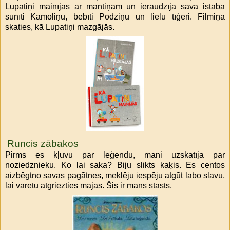
Lupatiņi mainījās ar mantiņām un ieraudzīja savā istabā
sunīti Kamoliņu, bēbīti Podziņu un lielu tīģeri. Filmiņā
skaties, kā Lupatiņi mazgājās.
Runcis zābakos
Pirms es kļuvu par leģendu, mani uzskatīja par
noziedznieku. Ko lai saka? Biju slikts kaķis. Es centos
aizbēgtno savas pagātnes, meklēju iespēju atgūt labo slavu,
lai varētu atgriezties mājās. Šis ir mans stāsts.