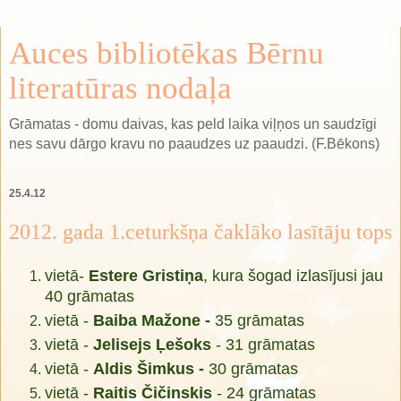
Auces bibliotēkas Bērnu
literatūras nodaļa
Grāmatas - domu daivas, kas peld laika viļņos un saudzīgi
nes savu dārgo kravu no paaudzes uz paaudzi. (F.Bēkons)
25.4.12
2012. gada 1.ceturkšņa čaklāko lasītāju tops
vietā-
Estere Gristiņa
, kura šogad izlasījusi jau
40 grāmatas
vietā -
Baiba Mažone -
35 grāmatas
vietā -
Jelisejs Ļešoks
- 31 grāmatas
vietā -
Aldis Šimkus -
30 grāmatas
vietā -
Raitis Čičinskis
- 24 grāmatas