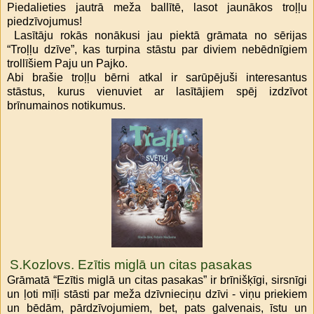
Piedalieties jautrā meža ballītē, lasot jaunākos troļļu
piedzīvojumus!
Lasītāju rokās nonākusi jau piektā grāmata no sērijas
“Troļļu dzīve”, kas turpina stāstu par diviem nebēdnīgiem
trollīšiem Paju un Pajko.
Abi brašie troļļu bērni atkal ir sarūpējuši interesantus
stāstus, kurus vienuviet ar lasītājiem spēj izdzīvot
brīnumainos notikumus.
S.Kozlovs. Ezītis miglā un citas pasakas
Grāmatā “Ezītis miglā un citas pasakas” ir brīnišķīgi, sirsnīgi
un ļoti mīļi stāsti par meža dzīvnieciņu dzīvi - viņu priekiem
un bēdām, pārdzīvojumiem, bet, pats galvenais, īstu un